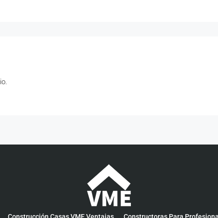
io.
Construcción Casas VME Ventajas
Constructoras Para Profesion