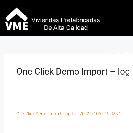
Viviendas VME 
One Click Demo Import – log
One Click Demo Import - log_file_2022-07-06__16-42-21