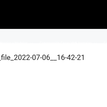
Precios y Modelos
Construcción Casas VME Ventajas
Co
_file_2022-07-06__16-42-21