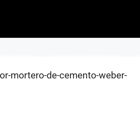
Precios y Modelos
Construcción Casas VME Ventajas
Co
or-mortero-de-cemento-weber-