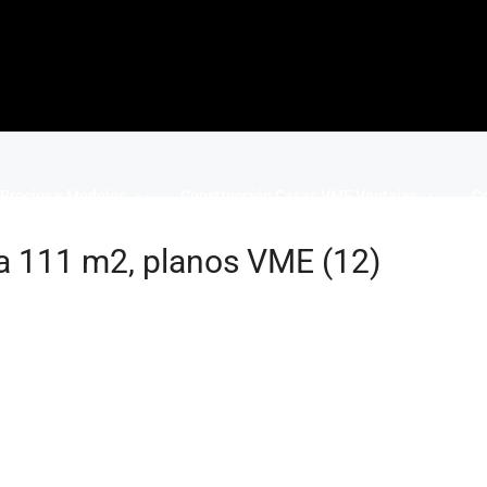
Precios y Modelos
Construcción Casas VME Ventajas
Co
a 111 m2, planos VME (12)