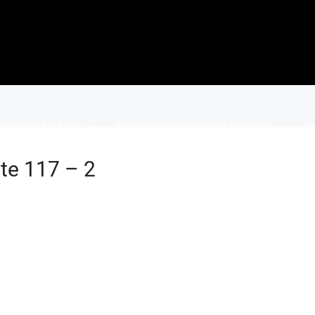
Precios y Modelos
Construcción Casas VME Ventajas
Co
nte 117 – 2