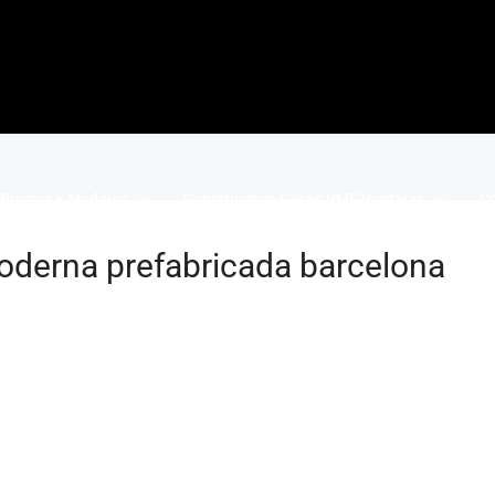
Precios y Modelos
Construcción Casas VME Ventajas
Co
oderna prefabricada barcelona