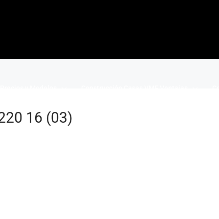
Precios y Modelos
Construcción Casas VME Ventajas
Co
220 16 (03)