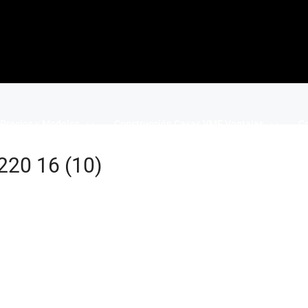
Precios y Modelos
Construcción Casas VME Ventajas
Co
220 16 (10)