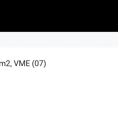
Precios y Modelos
Construcción Casas VME Ventajas
Co
m2, VME (07)