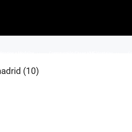
Precios y Modelos
Construcción Casas VME Ventajas
Co
adrid (10)