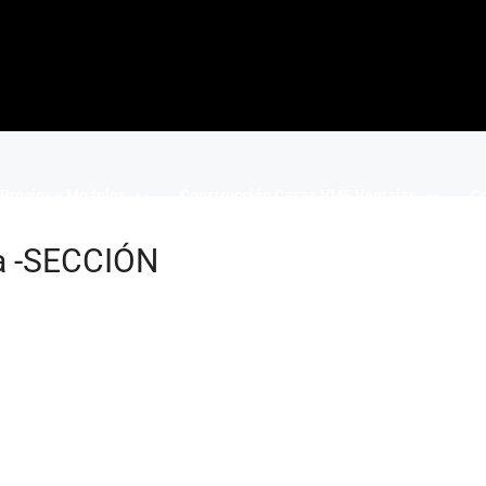
Precios y Modelos
Construcción Casas VME Ventajas
Co
a -SECCIÓN