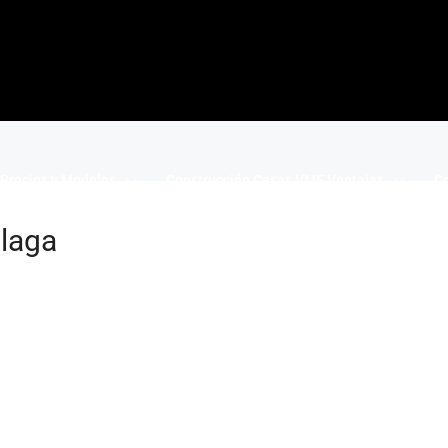
Precios y Modelos
Construcción Casas VME Ventajas
Co
laga