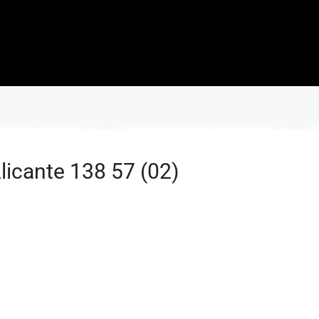
Precios y Modelos
Construcción Casas VME Ventajas
Co
icante 138 57 (02)