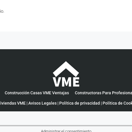
io.
Construcción Casas VME Ventajas
Constructoras Para Profesion
iviendas VME |
Avisos Legales
|
Política de privacidad
|
Política de Coo
Administrar el consentimiento