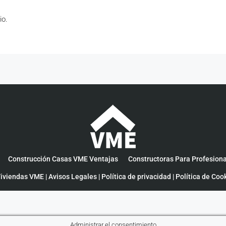
io.
Construcción Casas VME Ventajas
Constructoras Para Profesion
iviendas VME |
Avisos Legales
|
Política de privacidad
|
Política de Coo
Administrar el consentimiento