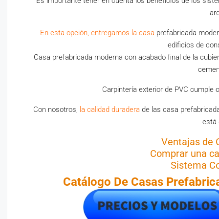
Es importante tener en cuenta los beneficios de los sis
ar
En esta opción, entregamos la casa
prefabricada modern
edificios de co
Casa prefabricada moderna con acabado final de la cubie
cemen
Carpintería exterior de PVC cumple 
Con nosotros,
la calidad duradera
de las casa prefabricad
está 
Ventajas de 
Comprar una ca
Sistema Co
Catálogo De Casas
Prefabric