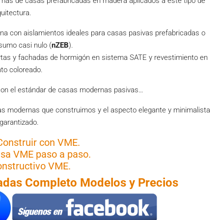
temas de casas prefabricadas en madera aplicados a éste tipo de
quitectura.
a con aislamientos ideales para casas pasivas prefabricadas o
nsumo casi nulo (
nZEB
).
rtas y fachadas de hormigón en sistema SATE y revestimiento en
to coloreado.
con el estándar de casas modernas pasivas…
as modernas que construimos y el aspecto elegante y minimalista
garantizado.
Construir con VME.
sa VME paso a paso.
nstructivo VME.
adas Completo Modelos y Precios