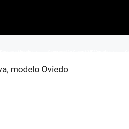
Precios y Modelos
Construcción Casas VME Ventajas
Co
va, modelo Oviedo