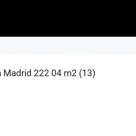
Precios y Modelos
Construcción Casas VME Ventajas
Co
 Madrid 222 04 m2 (13)