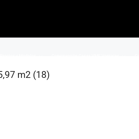
Precios y Modelos
Construcción Casas VME Ventajas
Co
5,97 m2 (18)