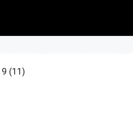
Precios y Modelos
Construcción Casas VME Ventajas
Co
9 (11)