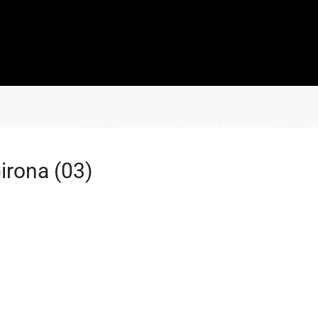
Precios y Modelos
Construcción Casas VME Ventajas
Co
irona (03)