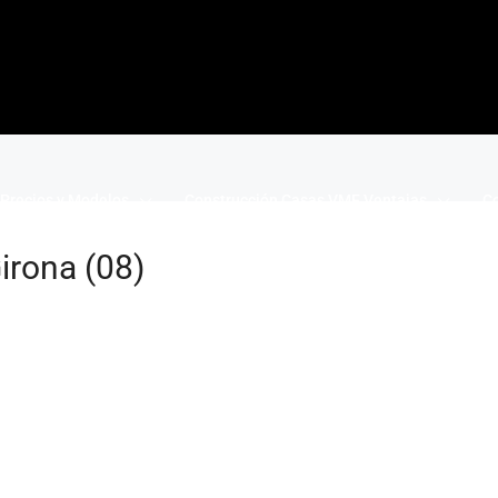
Precios y Modelos
Construcción Casas VME Ventajas
Co
irona (08)