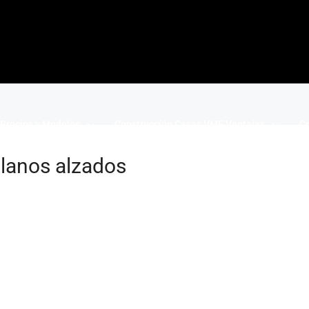
Precios y Modelos
Construcción Casas VME Ventajas
Co
planos alzados