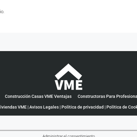
io.
Construcción Casas VME Ventajas
Constructoras Para Profesion
iviendas VME |
Avisos Legales
|
Política de privacidad
|
Política de Coo
Administrar el consentimiento