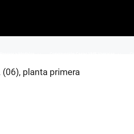
Precios y Modelos
Construcción Casas VME Ventajas
Co
(06), planta primera