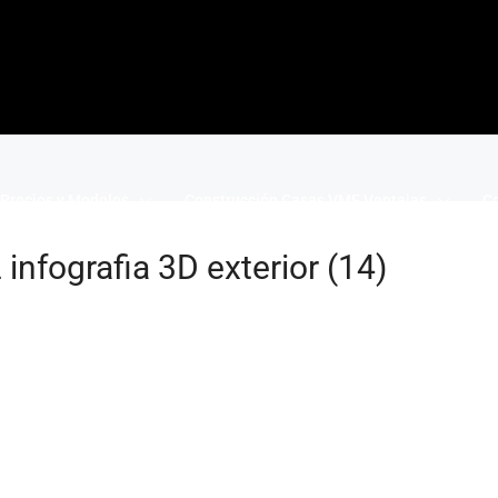
Precios y Modelos
Construcción Casas VME Ventajas
Co
nfografia 3D exterior (14)