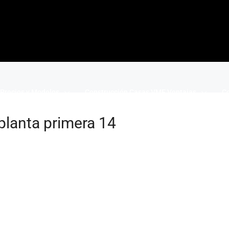
Precios y Modelos
Construcción Casas VME Ventajas
Co
planta primera 14