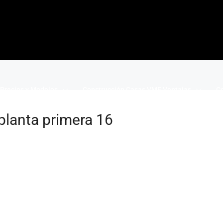
Precios y Modelos
Construcción Casas VME Ventajas
Co
planta primera 16