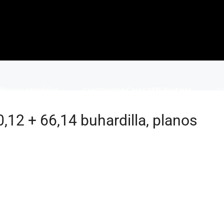
Precios y Modelos
Construcción Casas VME Ventajas
Co
,12 + 66,14 buhardilla, planos