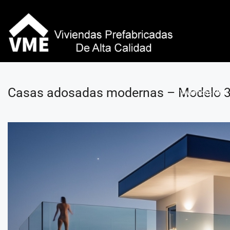
Casas adosadas modernas – Modelo 3
Viviendas VME 