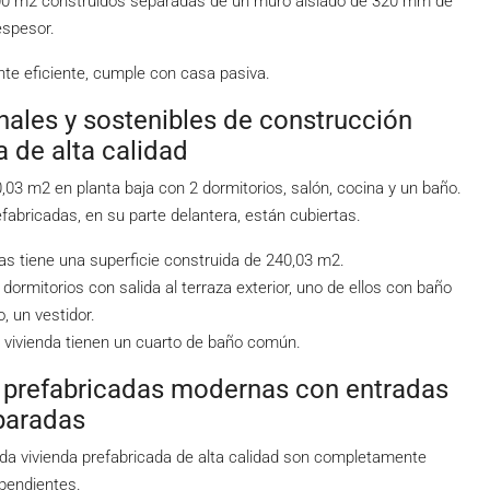
300 m2 construidos separadas de un muro aislado de 320 mm de
espesor.
te eficiente, cumple con casa pasiva.
les y sostenibles de construcción
a de alta calidad
,03 m2 en planta baja con 2 dormitorios, salón, cocina y un baño.
efabricadas, en su parte delantera, están cubiertas.
s tiene una superficie construida de 240,03 m2.
dormitorios con salida al terraza exterior, uno de ellos con baño
o, un vestidor.
 vivienda tienen un cuarto de baño común.
cadas modernas con entradas
paradas
da vivienda prefabricada de alta calidad son completamente
pendientes.