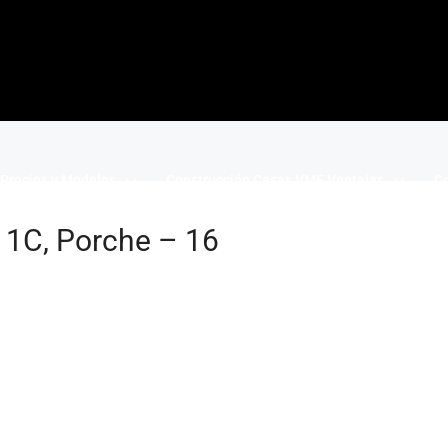
Precios y Modelos
Construcción Casas VME Ventajas
Co
, 1C, Porche – 16