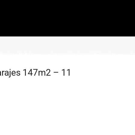
Precios y Modelos
Construcción Casas VME Ventajas
Co
arajes 147m2 – 11