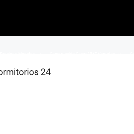
Precios y Modelos
Construcción Casas VME Ventajas
Co
ormitorios 24