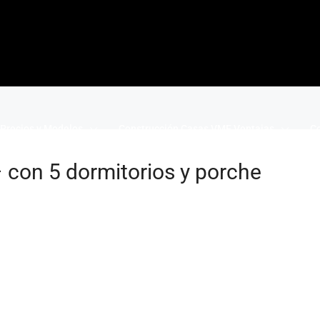
Precios y Modelos
Construcción Casas VME Ventajas
Co
con 5 dormitorios y porche