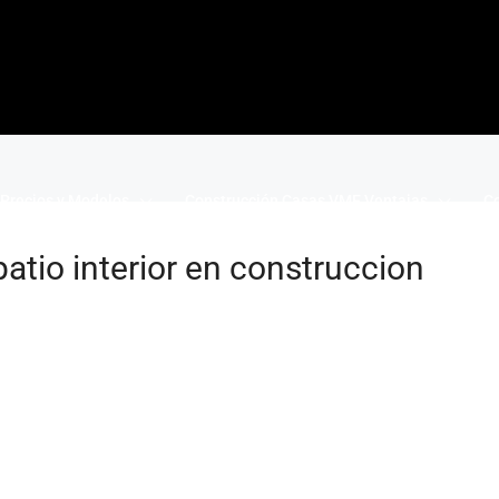
Precios y Modelos
Construcción Casas VME Ventajas
Co
atio interior en construccion