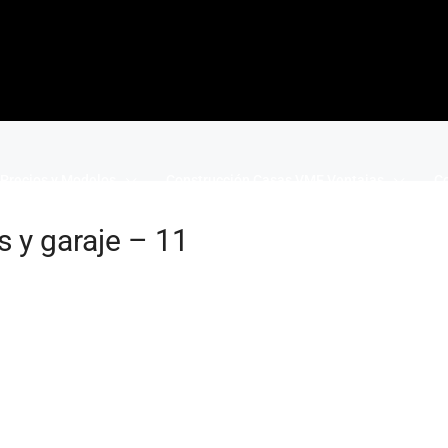
Precios y Modelos
Construcción Casas VME Ventajas
Co
 y garaje – 11