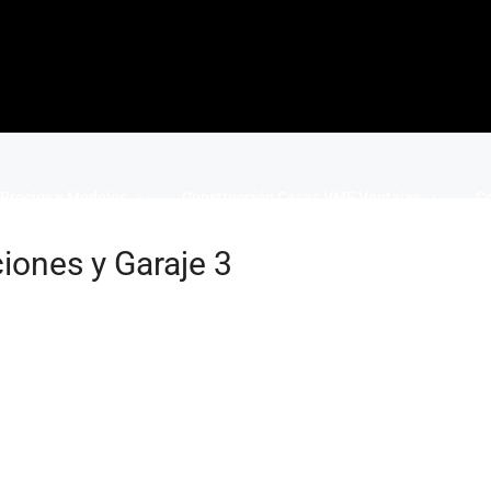
Precios y Modelos
Construcción Casas VME Ventajas
Co
iones y Garaje 3