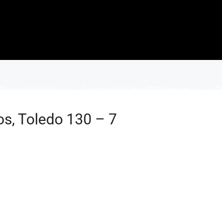
Precios y Modelos
Construcción Casas VME Ventajas
Co
os, Toledo 130 – 7