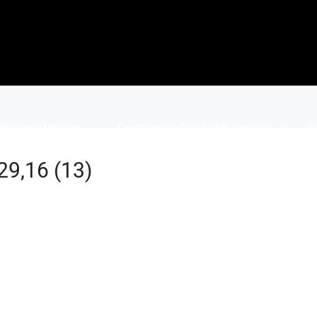
Precios y Modelos
Construcción Casas VME Ventajas
Co
29,16 (13)