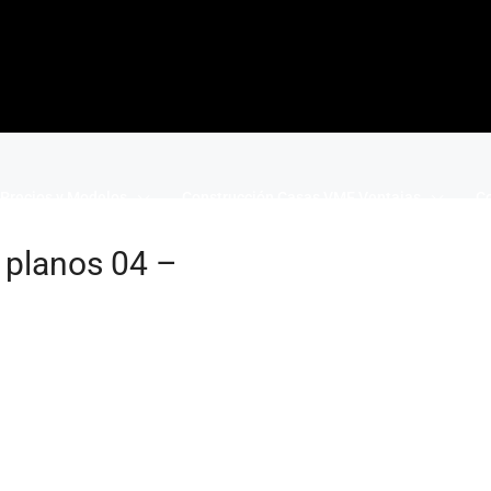
Precios y Modelos
Construcción Casas VME Ventajas
Co
 planos 04 –