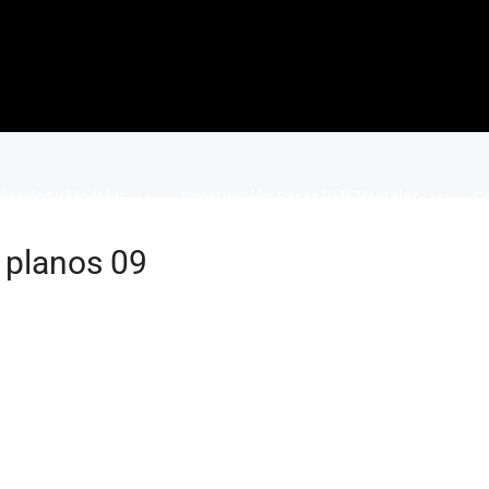
Precios y Modelos
Construcción Casas VME Ventajas
Co
 planos 09