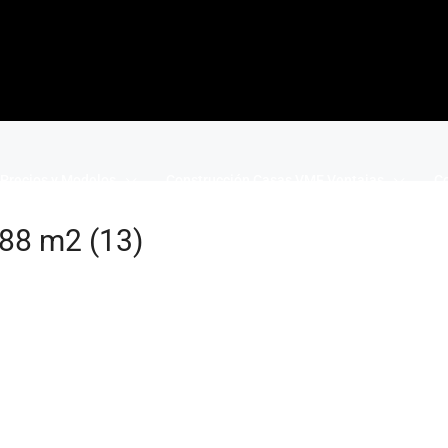
Precios y Modelos
Construcción Casas VME Ventajas
Co
,88 m2 (13)