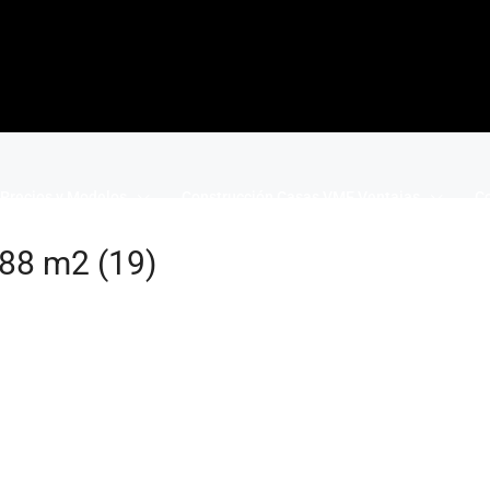
Precios y Modelos
Construcción Casas VME Ventajas
Co
,88 m2 (19)