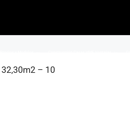
Precios y Modelos
Construcción Casas VME Ventajas
Co
 132,30m2 – 10