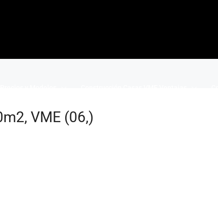
Precios y Modelos
Construcción Casas VME Ventajas
Co
0m2, VME (06,)