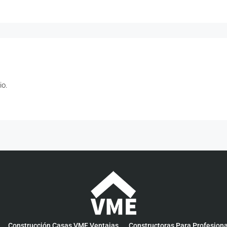
io.
Construcción Casas VME Ventajas
Constructoras Para Profesion