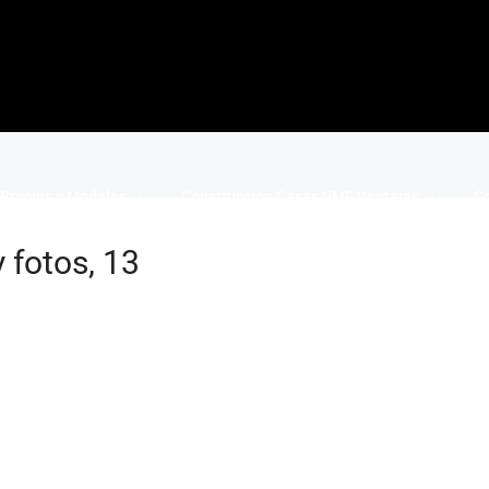
Precios y Modelos
Construcción Casas VME Ventajas
Co
 fotos, 13