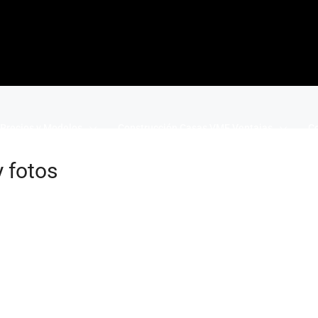
Precios y Modelos
Construcción Casas VME Ventajas
Co
 fotos