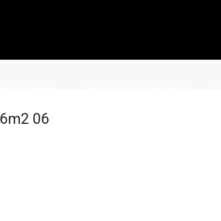
Precios y Modelos
Construcción Casas VME Ventajas
Co
116m2 06