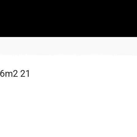
Precios y Modelos
Construcción Casas VME Ventajas
Co
116m2 21