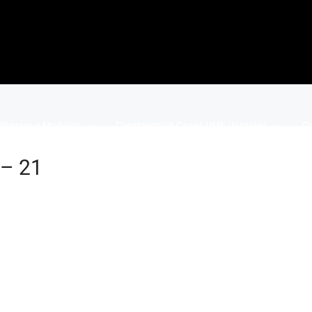
Precios y Modelos
Construcción Casas VME Ventajas
Co
 – 21